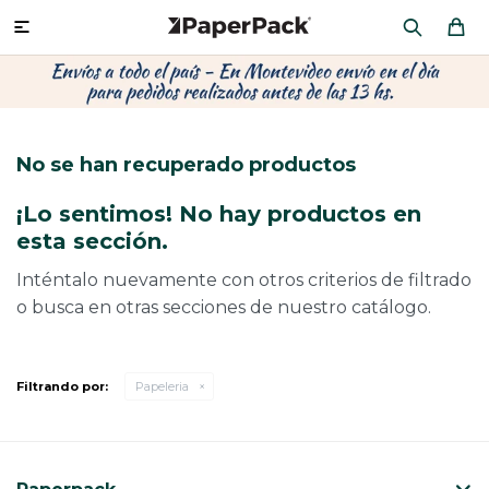
MI CUENTA

P
P
P
P
P
P
P
P
P
P
PRODUCTOS
CA
PA
SOB
CU
CA
MU
CIN
CAJ
FRA
No se han recuperado productos
CO
CA
SOB
LAP
AC
HIL
CAJ
REGALOS
¡Lo sentimos! No hay productos en
CA
TE
SO
AR
ÁR
MO
CA
esta sección.
PACKAGING PREMIUM
TR
OR
PO
AC
PAP
PAP
Inténtalo nuevamente con otros criterios de filtrado
o busca en otras secciones de nuestro catálogo.
CAJ
PO
PAP
DES
BOLSAS Y SOBRES AL POR MAYOR
CAJ
PAP
DE
Filtrando por:
Papeleria
CAJ
PAP
RES
ÚLTIMAS NOVEDADES
CAJ
STI
AC