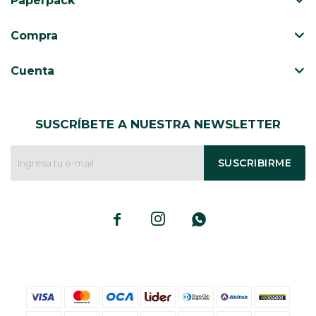
Paperpack
CAJ
TA
Compra
CA
TA
Cuenta
PO
SE
SUSCRÍBETE A NUESTRA NEWSLETTER
SUSCRIBIRME


