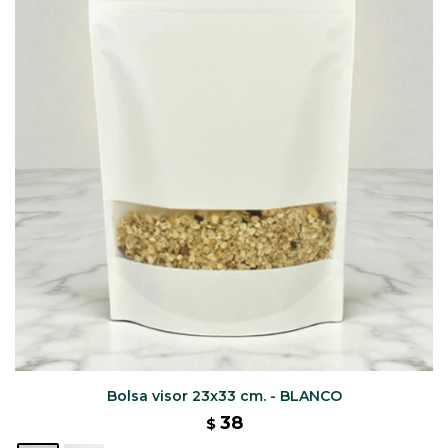
CAJ
TA
CA
TA
PO
SE
ENV
Bolsa visor 23x33 cm. - BLANCO
38
$