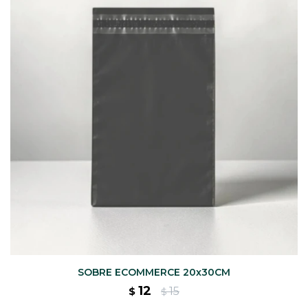
CAJ
TA
CA
TA
PO
SE
SOBRE ECOMMERCE 20x30CM
12
15
$
$