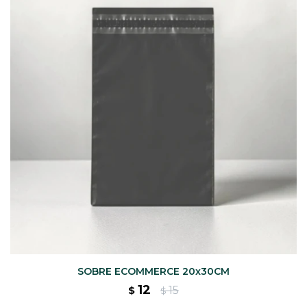
CAJ
TA
CA
TA
PO
SE
SOBRE ECOMMERCE 20x30CM
12
15
$
$