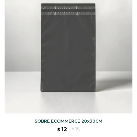
CAJ
TA
CA
TA
PO
SE
ENV
SOBRE ECOMMERCE 20x30CM
12
15
$
$