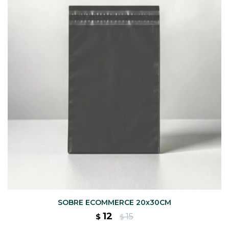
CAJ
TA
CA
TA
PO
SE
ENV
SOBRE ECOMMERCE 20x30CM
12
15
$
$