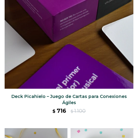
CAJ
TA
CA
TA
PO
SE
ENV
Deck Picahielo – Juego de Cartas para Conexiones
Ágiles
716
1.100
$
$