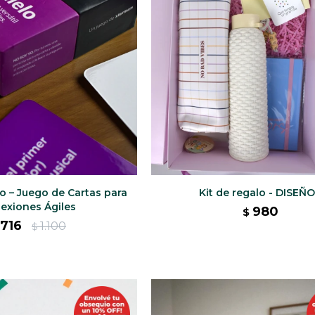
o – Juego de Cartas para
Kit de regalo - DISEÑO
exiones Ágiles
980
$
716
1.100
$