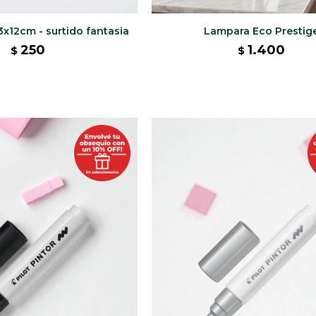
3x12cm - surtido fantasia
Lampara Eco Prestig
250
1.400
$
$