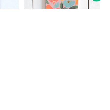
- t.dura -
Cuaderno ibi craft - ecocuero -
 "zodiac"
142x210mm - 80 h. - Coleccion "Flowers"
404
$