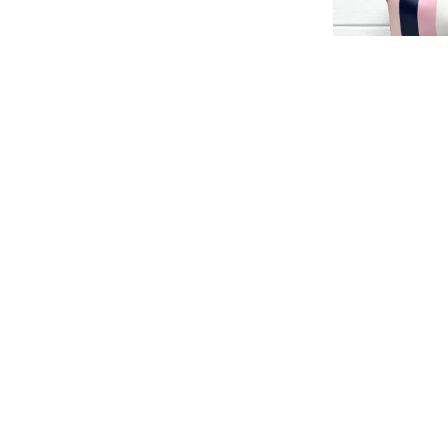
Cartuchera ibi
cms