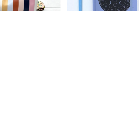
 craft tweeny - 20,5x7,5x6
Cuaderno planificador ibi craft 
 - thick stripes
148x210mm - 96 h.+Stickers -
307
514
$
$