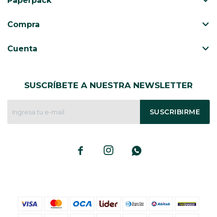
Paperpack
CAJ
TA
Compra
CA
TA
Cuenta
PO
SE
SUSCRÍBETE A NUESTRA NEWSLETTER
SUSCRIBIRME


