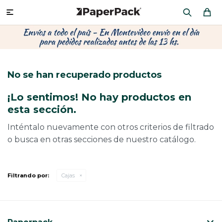
MI CUENTA

P
P
P
P
P
P
P
P
P
P
PRODUCTOS
CA
PA
SOB
CU
CA
MU
CIN
CAJ
FRA
No se han recuperado productos
CO
CA
SOB
LAP
AC
HIL
CAJ
REGALOS
¡Lo sentimos! No hay productos en
CA
TE
SO
AR
ÁR
MO
CA
esta sección.
PACKAGING PREMIUM
TR
OR
PO
AC
PAP
PAP
Inténtalo nuevamente con otros criterios de filtrado
o busca en otras secciones de nuestro catálogo.
CAJ
PO
PAP
DES
BOLSAS Y SOBRES AL POR MAYOR
CAJ
PAP
DE
Filtrando por:
Cajas
CAJ
PAP
RES
ÚLTIMAS NOVEDADES
CAJ
STI
AC