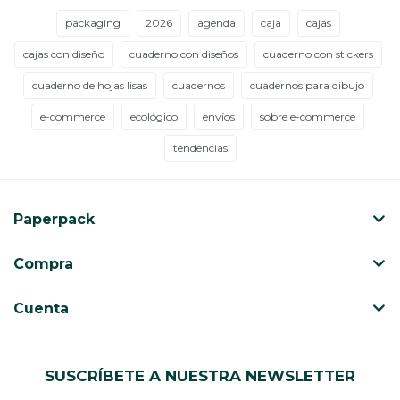
packaging
2026
agenda
caja
cajas
cajas con diseño
cuaderno con diseños
cuaderno con stickers
cuaderno de hojas lisas
cuadernos
cuadernos para dibujo
e-commerce
ecológico
envíos
sobre e-commerce
tendencias
Paperpack
Compra
Cuenta
SUSCRÍBETE A NUESTRA NEWSLETTER