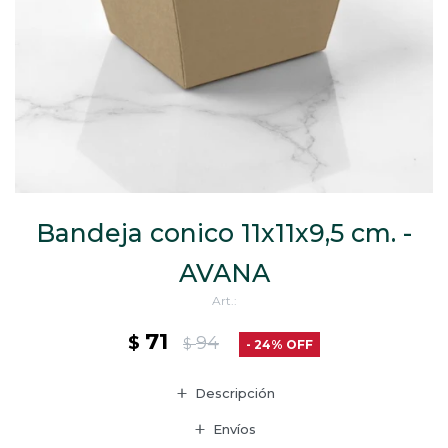
CAJ
TA
CA
TA
PO
SE
ENV
Bandeja conico 11x11x9,5 cm. -
AVANA
71
$
94
$
24
Descripción
Envíos