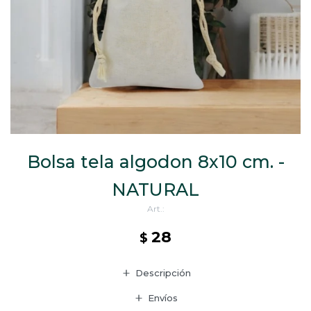
CAJ
TA
CA
TA
PO
SE
Bolsa tela algodon 8x10 cm. -
NATURAL
28
$
Descripción
Envíos