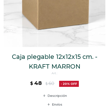
CAJ
TA
CA
TA
PO
SE
Caja plegable 12x12x15 cm. -
KRAFT MARRON
48
$
60
$
20
Descripción
Envíos