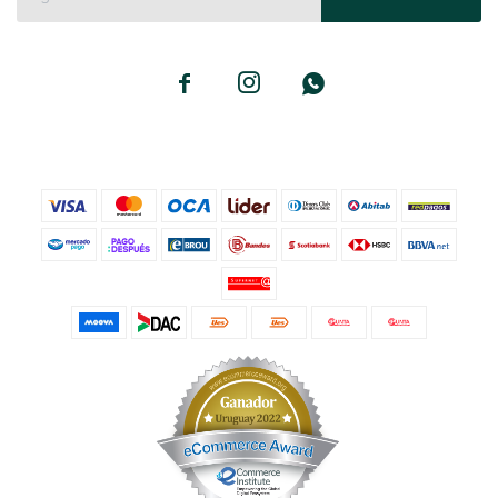


