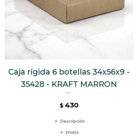
CAJ
TA
CA
TA
PO
SE
Caja rígida 6 botellas 34x56x9 -
35428 - KRAFT MARRON
430
$
Descripción
Envíos