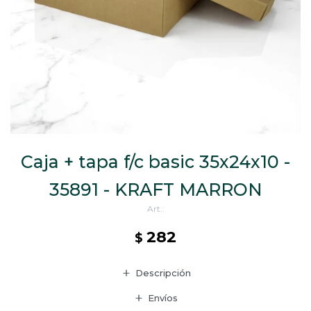
CAJ
TA
CA
TA
PO
SE
ENV
Caja + tapa f/c basic 35x24x10 -
35891 - KRAFT MARRON
282
$
Descripción
Envíos