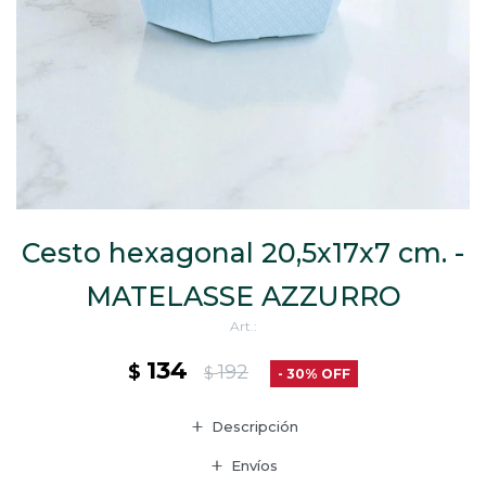
CAJ
TA
CA
TA
PO
SE
Cesto hexagonal 20,5x17x7 cm. -
MATELASSE AZZURRO
134
$
192
$
30
Descripción
Envíos