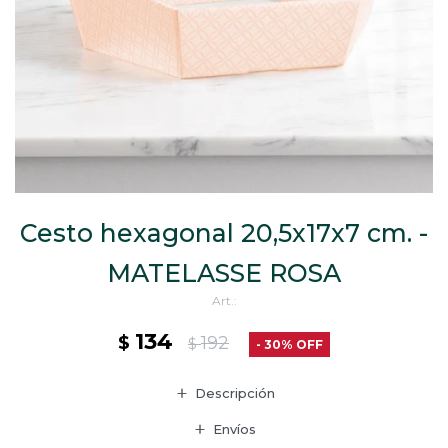
CAJ
TA
CA
TA
PO
SE
Cesto hexagonal 20,5x17x7 cm. -
MATELASSE ROSA
134
$
192
$
30
Descripción
Envíos