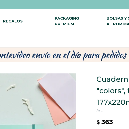
PACKAGING
BOLSAS Y
REGALOS
PREMIUM
AL POR M
Cuaderno
"colors", 
177x220m
363
$