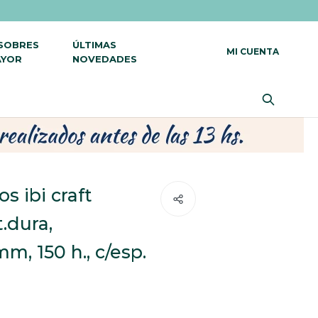
 SOBRES
ÚLTIMAS
AYOR
NOVEDADES
s ibi craft
t.dura,
m, 150 h., c/esp.