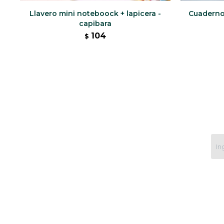
Llavero mini noteboock + lapicera -
Cuaderno 
capibara
104
$