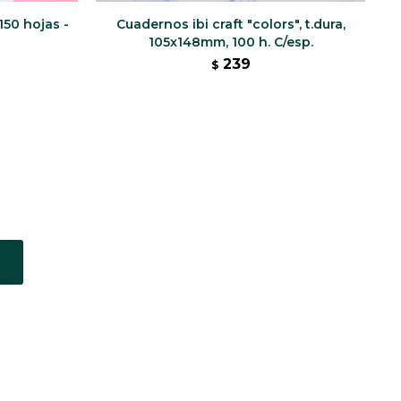
150 hojas -
Cuadernos ibi craft "colors", t.dura,
Cu
105x148mm, 100 h. C/esp.
239
$