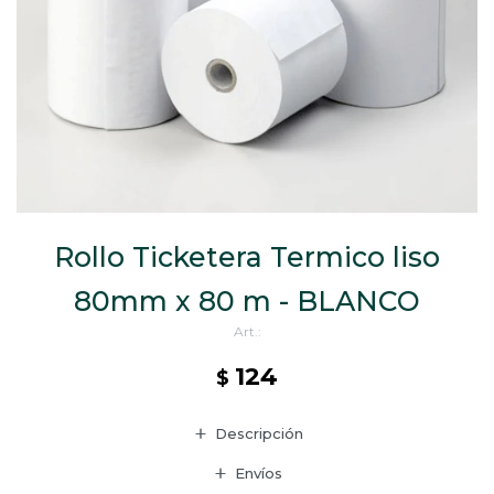
CAJ
TA
CA
TA
PO
SE
ENV
Rollo Ticketera Termico liso
80mm x 80 m - BLANCO
124
$
Descripción
Envíos