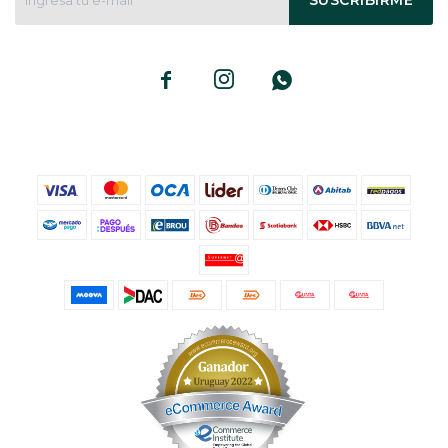
SUSCRIBIRME


