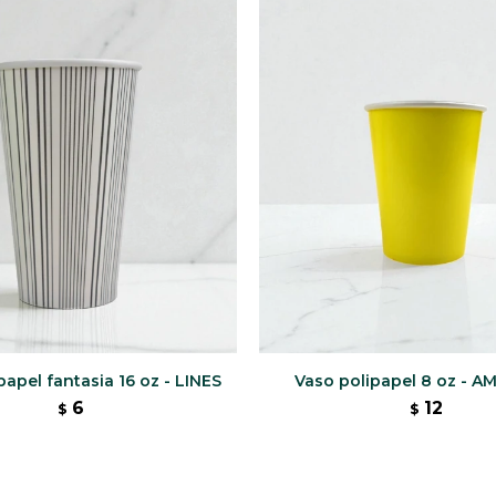
papel fantasia 16 oz - LINES
Vaso polipapel 8 oz - A
6
12
$
$