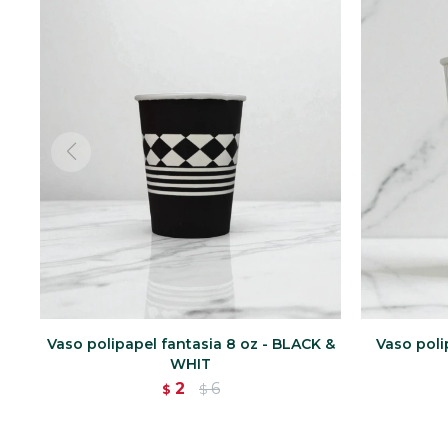
Vaso polipapel fantasia 8 oz - BLACK &
Vaso poli
WHIT
2
6
$
$