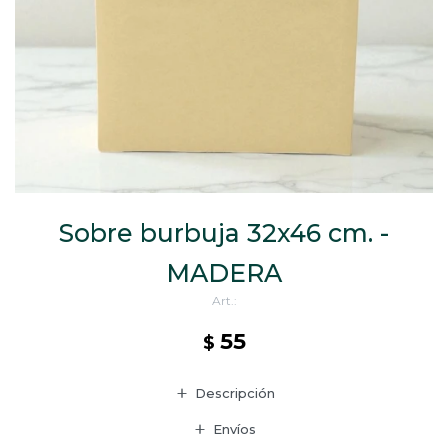
CAJ
TA
CA
TA
PO
SE
ENV
Sobre burbuja 32x46 cm. -
MADERA
55
$
Descripción
Envíos