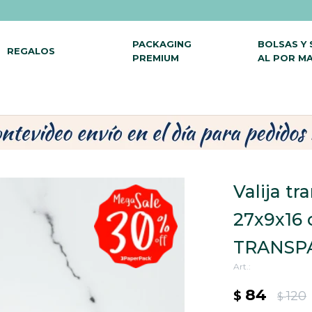
PACKAGING
BOLSAS Y
REGALOS
PREMIUM
AL POR M
Valija t
27x9x16 
TRANSP
84
$
120
$