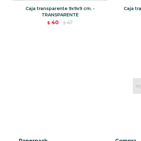
Caja transparente 9x9x9 cm. -
Caja tr
TRANSPARENTE
40
47
$
$
Paperpack
Compra