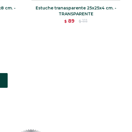
x8 cm. -
Estuche tranasparente 25x25x4 cm. -
TRANSPARENTE
89
111
$
$