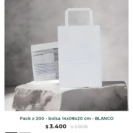
CAJ
TA
CA
TA
PO
SE
ENV
Pack x 200 - bolsa 14x08x20 cm - BLANCO
3.400
3.808
$
$