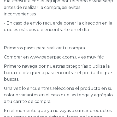
día, consulta con el equipo por teléfono o whatsapp
antes de realizar la compra, así evitas
CAJ
TA
inconvenientes.
- En caso de envío recuerda poner la dirección en la
CA
TA
que es más posible encontrarte en el día.
PO
SE
Primeros pasos para realizar tu compra.
ENV
Comprar en www.paperpack.com.uy es muy fácil.
Primero navega por nuestras categorías o utiliza la
barra de búsqueda para encontrar el producto que
buscas.
Una vez lo encuentres selecciona el producto en su
color o variantes en el caso que las tenga y agrégalo
a tu carrito de compra.
En el momento que ya no vayas a sumar productos