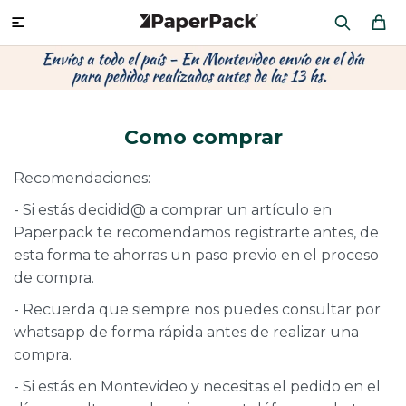
MI CUENTA

P
P
P
P
P
P
P
P
P
P
PRODUCTOS
CA
PA
SOB
CU
OFI
ÁR
CIN
CAJ
FRA
Como comprar
CO
CA
SOB
LAP
MU
HIL
CAJ
REGALOS
Recomendaciones:
CA
TE
SO
AR
AC
MO
CA
- Si estás decidid@ a comprar un artículo en
PACKAGING PREMIUM
TR
OR
PO
AC
PAP
PAP
Paperpack te recomendamos registrarte antes, de
esta forma te ahorras un paso previo en el proceso
PL
PO
PAP
DES
de compra.
BOLSAS Y SOBRES AL POR MAYOR
- Recuerda que siempre nos puedes consultar por
CAJ
PAP
DE
whatsapp de forma rápida antes de realizar una
compra.
CAJ
PAP
RES
ÚLTIMAS NOVEDADES
- Si estás en Montevideo y necesitas el pedido en el
CAJ
STI
AC