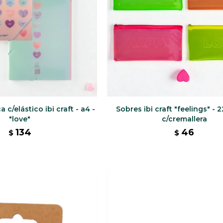
 c/elástico ibi craft - a4 -
Sobres ibi craft "feelings" - 
"love"
c/cremallera
134
46
$
$