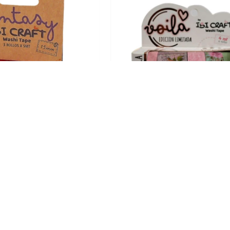
5 cm. x 5 mts paquete x 3 -
Cinta washi 0,8-1,5-2,5cm. x 4
ROJO
x 5 - ROSADO
193
336
$
$