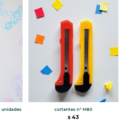
0 unidades
cortantes nº M80
43
$