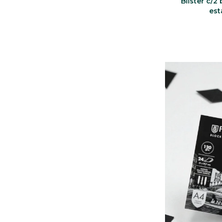
Blíster c/2
est