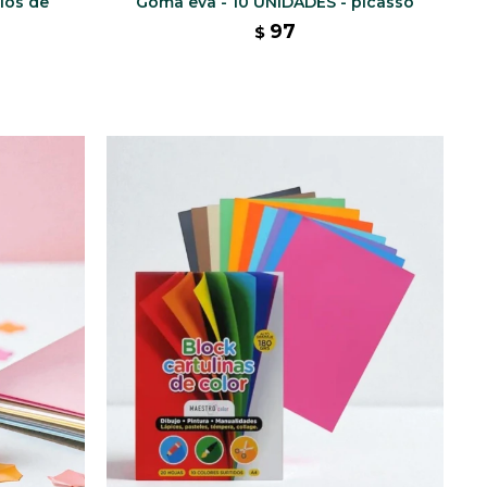
llos de
Goma eva - 10 UNIDADES - picasso
a
97
$