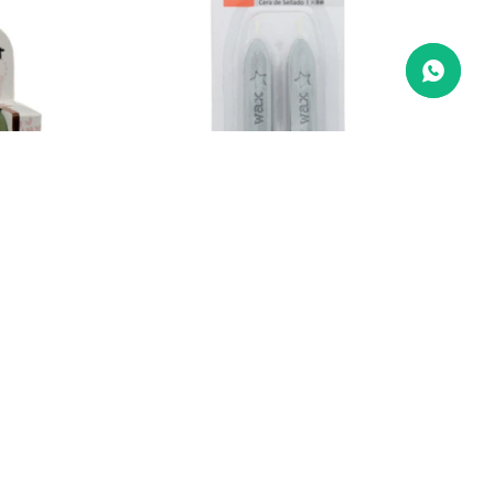
mts paquete
Blíster c/2 barras cera p/sellos de
estampado. - PLATA
239
$