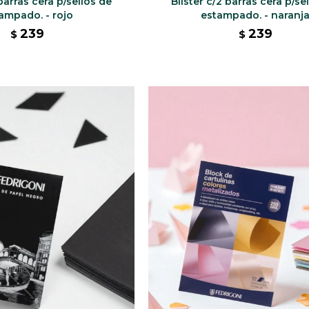
 barras cera p/sellos de
Blíster c/2 barras cera p/se
ampado. - rojo
estampado. - naranj
239
239
$
$