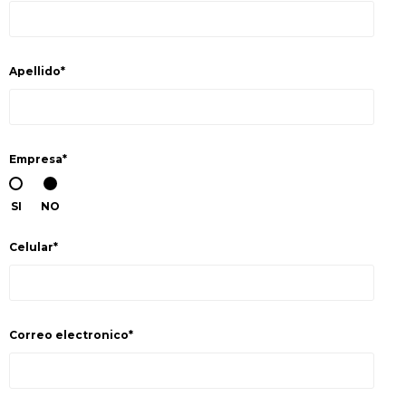
CAJ
TA
Apellido*
CA
TA
PO
SE
Empresa*
ENV
SI
NO
Celular*
Correo electronico*