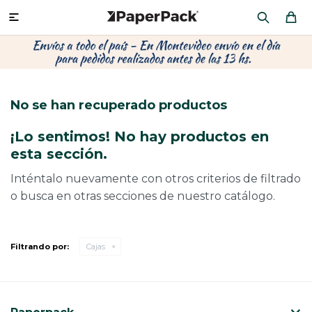
MI CUENTA

P
P
P
P
P
P
P
P
P
P
PRODUCTOS
CA
PA
SOB
CU
OFI
ÁR
CIN
CAJ
FRA
No se han recuperado productos
CO
CA
SOB
LAP
MU
HIL
CAJ
REGALOS
¡Lo sentimos! No hay productos en
CA
TE
SO
AR
AC
MO
CA
esta sección.
PACKAGING PREMIUM
TR
OR
PO
AC
PAP
PAP
Inténtalo nuevamente con otros criterios de filtrado
o busca en otras secciones de nuestro catálogo.
PL
PO
PAP
DES
BOLSAS Y SOBRES AL POR MAYOR
CAJ
PAP
DE
Filtrando por:
Cajas
CAJ
PAP
RES
ÚLTIMAS NOVEDADES
CAJ
STI
AC