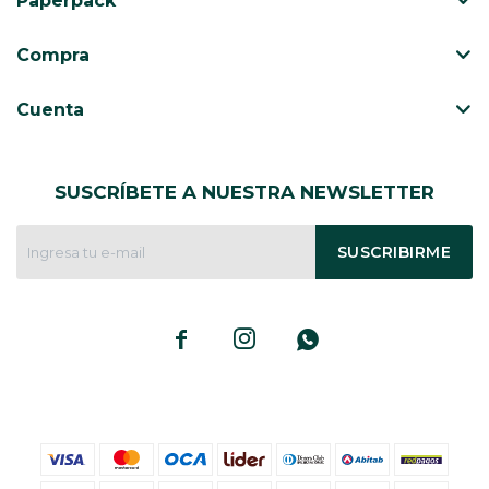
Paperpack
CAJ
TA
Compra
CA
TA
Cuenta
PO
SE
SUSCRÍBETE A NUESTRA NEWSLETTER
ENV
SUSCRIBIRME


