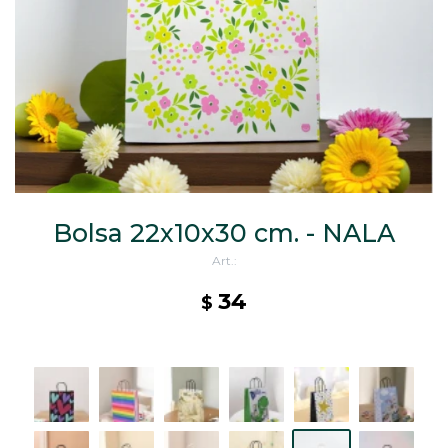
CAJ
TA
CA
TA
PO
SE
ENV
Bolsa 22x10x30 cm. - NALA
34
$