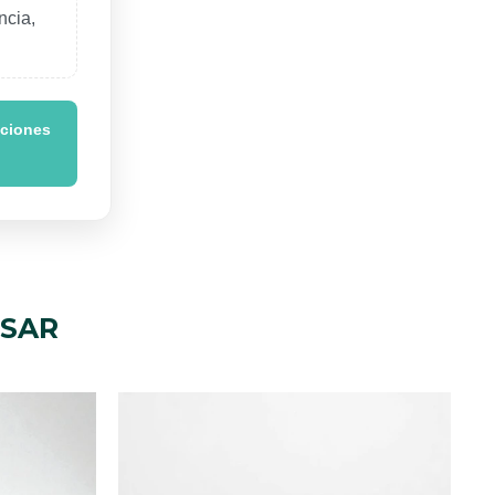
ncia,
aciones
ESAR