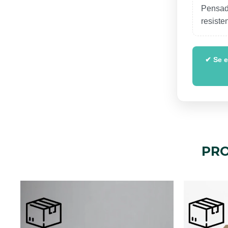
Pensad
resiste
✔ Se e
PRO