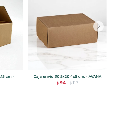
x15 cm -
Caja envio 30,5x20,4x5 cm. - AVANA
94
117
$
$