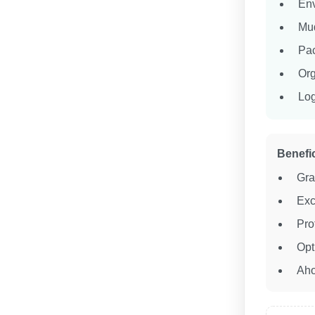
Env
Mu
Pac
Org
Log
Benefic
Gra
Exc
Pro
Opt
Aho