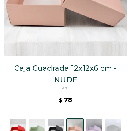
CAJ
TA
CA
TA
PO
SE
ENV
Caja Cuadrada 12x12x6 cm -
NUDE
78
$