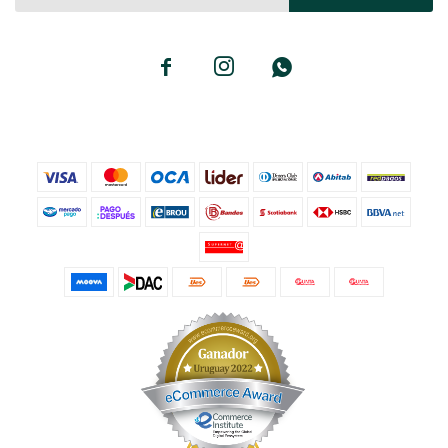


