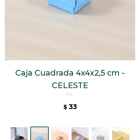
CAJ
TA
CA
TA
PO
SE
Caja Cuadrada 4x4x2,5 cm -
CELESTE
33
$