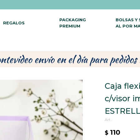
PACKAGING
BOLSAS Y
REGALOS
PREMIUM
AL POR M
Caja flex
c/visor i
ESTREL
110
$