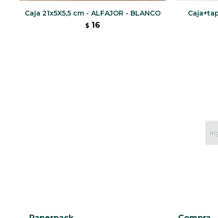
Caja 21x5X5,5 cm - ALFAJOR - BLANCO
Caja+tap
16
$
Paperpack
Compra