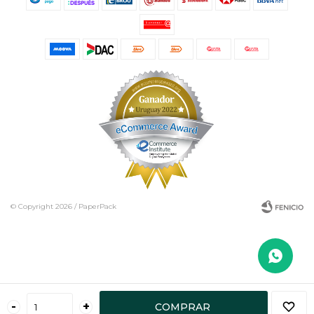
© Copyright 2026 / PaperPack
Fenicio
-
+
COMPRAR