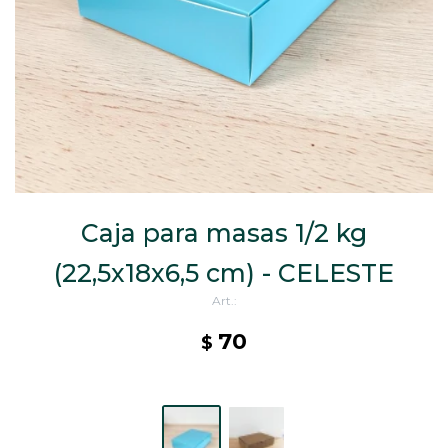
CAJ
TA
CA
TA
PO
SE
Caja para masas 1/2 kg
(22,5x18x6,5 cm) - CELESTE
70
$