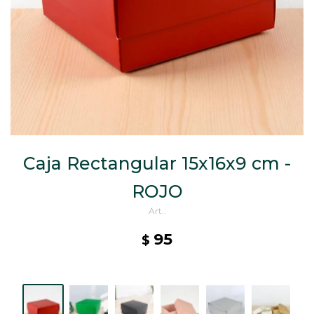
CAJ
TA
CA
TA
PO
SE
ENV
Caja Rectangular 15x16x9 cm -
ROJO
95
$