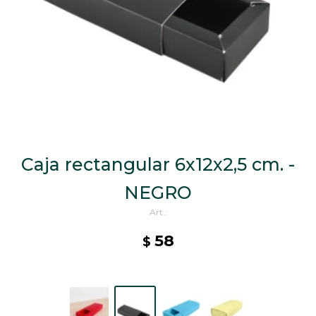
CAJ
TA
CA
TA
PO
SE
ENV
Caja rectangular 6x12x2,5 cm. -
NEGRO
58
$