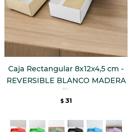
CAJ
TA
CA
TA
PO
SE
Caja Rectangular 8x12x4,5 cm -
REVERSIBLE BLANCO MADERA
31
$