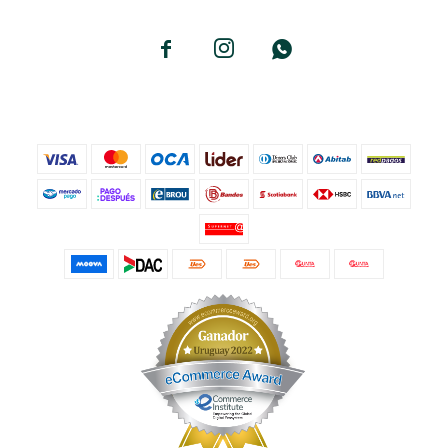


