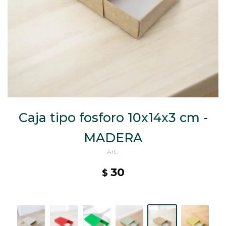
CAJ
TA
CA
TA
PO
SE
Caja tipo fosforo 10x14x3 cm -
MADERA
30
$