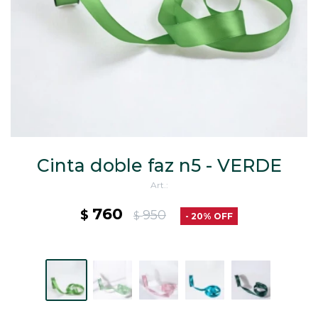
CAJ
TA
CA
TA
PO
SE
Cinta doble faz n5 - VERDE
760
$
950
$
20