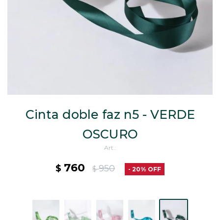
CAJ
TA
CA
TA
PO
SE
ENV
Cinta doble faz n5 - VERDE
OSCURO
760
$
950
$
20