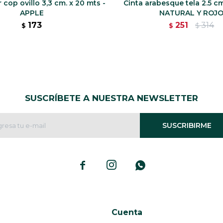
 cop ovillo 3,3 cm. x 20 mts -
Cinta arabesque tela 2.5 cm
APPLE
NATURAL Y ROJ
173
251
314
$
$
$
SUSCRÍBETE A NUESTRA NEWSLETTER
SUSCRIBIRME



Cuenta