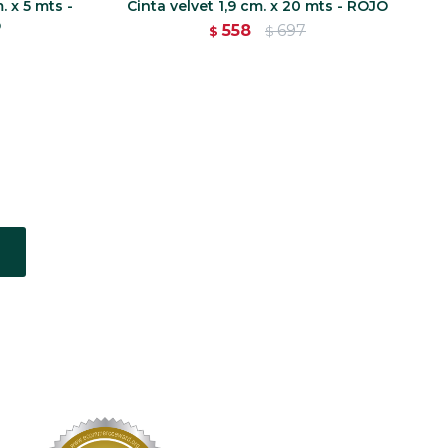
. x 5 mts -
Cinta velvet 1,9 cm. x 20 mts - ROJO
O
558
697
$
$