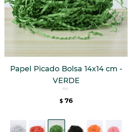
CAJ
TA
CA
TA
PO
SE
ENV
Papel Picado Bolsa 14x14 cm -
VERDE
76
$