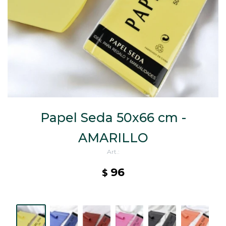
CAJ
TA
CA
TA
PO
SE
ENV
Papel Seda 50x66 cm -
AMARILLO
96
$