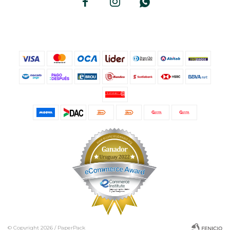



© Copyright 2026 / PaperPack