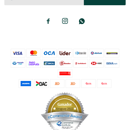


