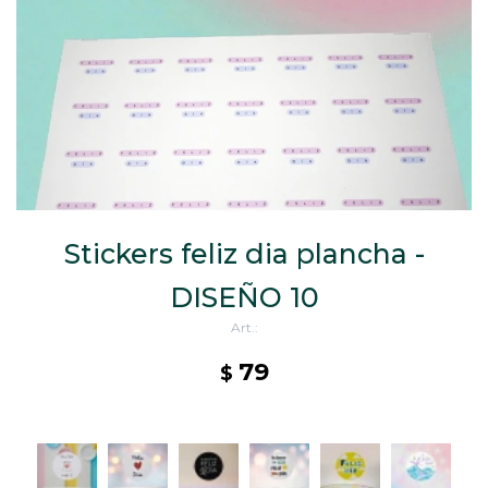
CAJ
TA
CA
TA
PO
SE
ENV
Stickers feliz dia plancha -
DISEÑO 10
79
$