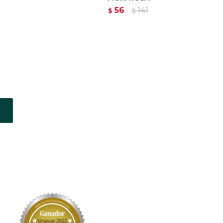
56
141
$
$