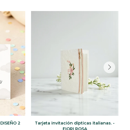
- DISEÑO 2
Tarjeta invitación dípticas italianas. -
T
FIORI ROSA