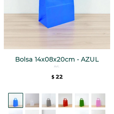
CAJ
TA
CA
TA
PO
SE
ENV
Bolsa 14x08x20cm - AZUL
22
$