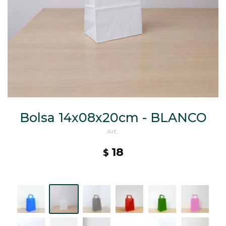
CAJ
TA
CA
TA
PO
SE
ENV
Bolsa 14x08x20cm - BLANCO
18
$