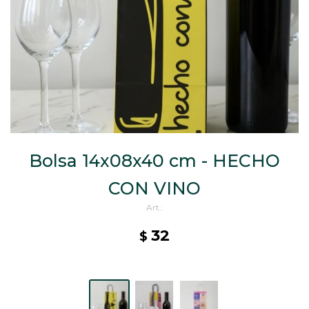
CAJ
TA
CA
TA
PO
SE
Bolsa 14x08x40 cm - HECHO
CON VINO
32
$