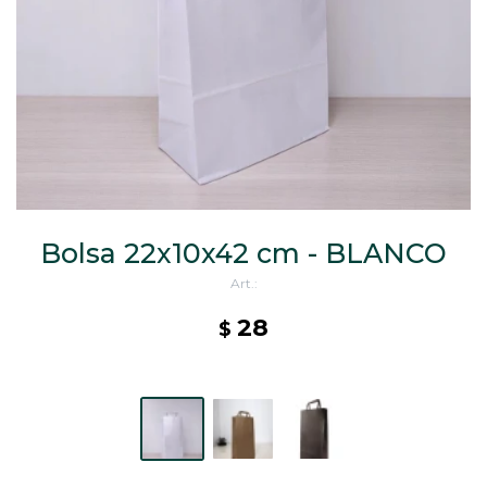
CAJ
TA
CA
TA
PO
SE
Bolsa 22x10x42 cm - BLANCO
28
$