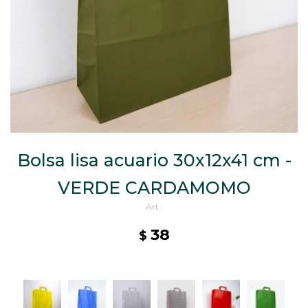
CAJ
TA
CA
TA
PO
SE
ENV
Bolsa lisa acuario 30x12x41 cm -
VERDE CARDAMOMO
38
$