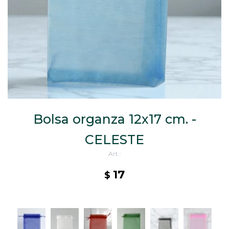
CAJ
TA
CA
TA
PO
SE
Bolsa organza 12x17 cm. -
CELESTE
17
$